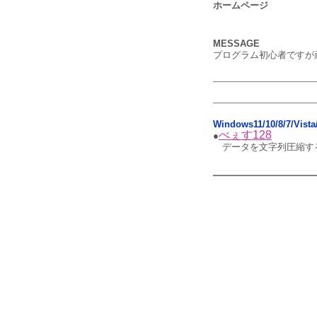
ホームページ
MESSAGE
プログラム初心者ですが頑
Windows11/10/8/7/Vi
べぇす128
●
データを文字列圧縮す