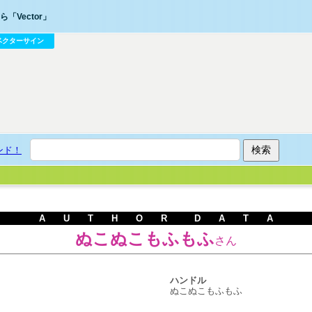
「Vector」
ベクターサイン
ンド！
A U T H O R D A T A
ぬこぬこもふもふ
さん
ハンドル
ぬこぬこもふもふ