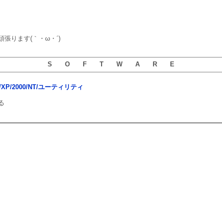
張ります(｀・ω・´)
S O F T W A R E
sta/XP/2000/NT/ユーティリティ
る