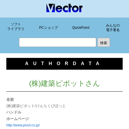
ソフト
みんなの
PCショップ
QuickPoint
ライブラリ
電子署名
AUTHORDATA
(株)建築ピボットさん
名前
(株)建築ピボット/けんちくぴぼっと
ハンドル
ホームページ
http://www.pivot.co.jp/