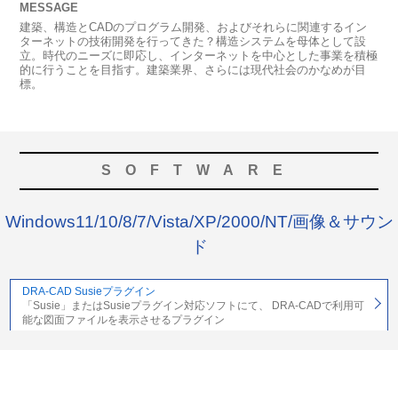
MESSAGE
建築、構造とCADのプログラム開発、およびそれらに関連するイン
ターネットの技術開発を行ってきた？構造システムを母体として設
立。時代のニーズに即応し、インターネットを中心とした事業を積極
的に行うことを目指す。建築業界、さらには現代社会のかなめが目
標。
SOFTWARE
Windows11/10/8/7/Vista/XP/2000/NT/画像＆サウン
ド
DRA-CAD Susieプラグイン
「Susie」またはSusieプラグイン対応ソフトにて、 DRA-CADで利用可
能な図面ファイルを表示させるプラグイン