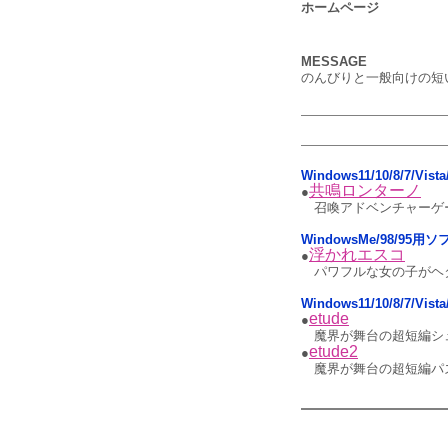
ホームページ
MESSAGE
のんびりと一般向けの短
Windows11/10/8/7/Vis
共鳴ロンターノ
●
召喚アドベンチャーゲ
WindowsMe/98/95用
浮かれエスコ
●
パワフルな女の子がヘ
Windows11/10/8/7/Vis
etude
●
魔界が舞台の超短編シ
etude2
●
魔界が舞台の超短編パ