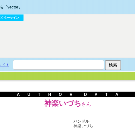
「Vector」
ベクターサイン
ンド！
A U T H O R D A T A
神楽いづち
さん
ハンドル
神楽いづち