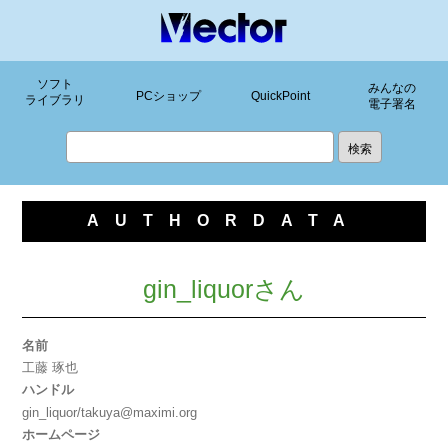
ソフト
みんなの
PCショップ
QuickPoint
ライブラリ
電子署名
AUTHORDATA
gin_liquorさん
名前
工藤 琢也
ハンドル
gin_liquor/takuya@maximi.org
ホームページ