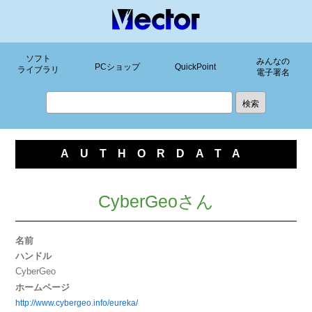
ソフト
みんなの
PCショップ
QuickPoint
ライブラリ
電子署名
AUTHORDATA
CyberGeoさん
名前
ハンドル
CyberGeo
ホームページ
http://www.cybergeo.info/eureka/