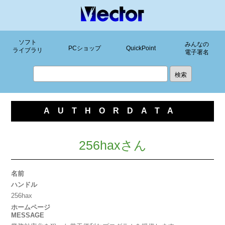
ソフト
みんなの
PCショップ
QuickPoint
ライブラリ
電子署名
AUTHORDATA
256haxさん
名前
ハンドル
256hax
ホームページ
MESSAGE