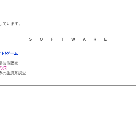
しています。
S O F T W A R E
ソフト/ゲーム
扇技能販売
の森
 森の生態系調査