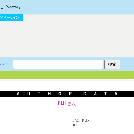
「Vector」
ベクターサイン
ンド！
A U T H O R D A T A
rui
さん
ハンドル
rui