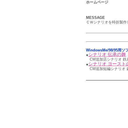
ホームページ
MESSAGE
ＣＷシナリオを時折製作
WindowsMe/98/95用
シナリオ 伝承の舞
●
CW追加店シナリオ 鉄
シナリオ ヨースト
●
CW追加短編シナリオ