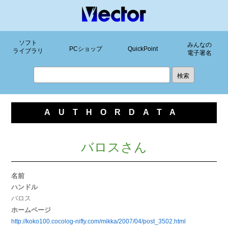
ソフト
みんなの
PCショップ
QuickPoint
ライブラリ
電子署名
AUTHORDATA
バロスさん
名前
ハンドル
バロス
ホームページ
http://koko100.cocolog-nifty.com/mikka/2007/04/post_3502.html