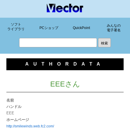
ソフト
みんなの
PCショップ
QuickPoint
ライブラリ
電子署名
AUTHORDATA
EEEさん
名前
ハンドル
EEE
ホームページ
http://smilewinds.web.fc2.com/