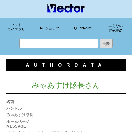
ソフト
みんなの
PCショップ
QuickPoint
ライブラリ
電子署名
AUTHORDATA
みゃあすけ隊長さん
名前
ハンドル
みゃあすけ隊長
ホームページ
MESSAGE