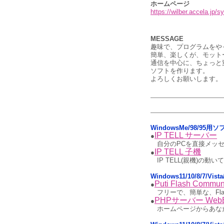
ホームページ
https://wilber.accela.jp/
MESSAGE
趣味で、プログラムをや
簡単、楽しくが、モット
通信を中心に、ちょっと
ソフトを作ります。
よろしくお願いします。
WindowsMe/98/9
IP TELL サーバー
●
自分のPCを直接メッ
IP TELL 子機
●
IP TELL(親機)の
Windows11/10/8/7/V
Puti Flash Communi
●
フリーで、簡単な、Fl
PHPサーバー Web
●
ホームページからあな