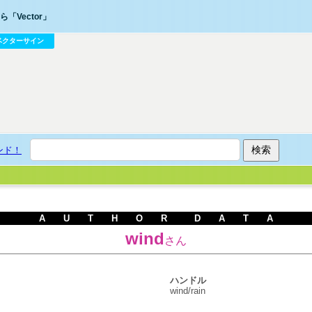
「Vector」
ベクターサイン
ンド！
A U T H O R D A T A
wind
さん
ハンドル
wind/rain