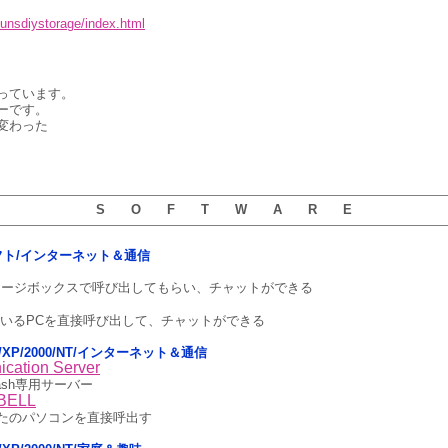
syunsdiystorage/index.html
っています。
ーです。
変わった
S O F T W A R E
5用ソフト/インターネット＆通信
セージボックスで呼び出してもらい、チャットができる
動いているPCを直接呼び出して、チャットができる
ista/XP/2000/NT/インターネット＆通信
cation Server
ash専用サーバー
BELL
たのパソコンを直接呼出す