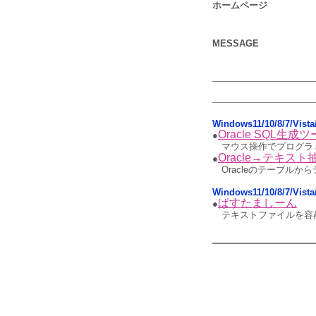
ホームページ
MESSAGE
Windows11/10/8/7/Vis
Oracle SQL生成
●
マウス操作でプログラミン
Oracle→テキス
●
Oracleのテーブルか
Windows11/10/8/7/Vi
ぱすたましーん
●
テキストファイルを容