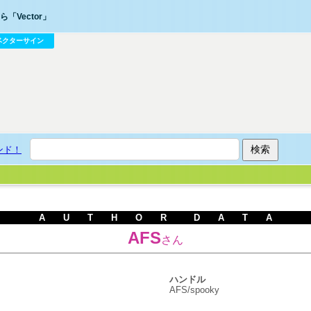
「Vector」
ベクターサイン
ンド！
A U T H O R D A T A
AFS
さん
ハンドル
AFS/spooky