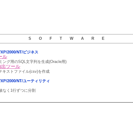
S O F T W A R E
ta/XP/2000/NT/ビジネス
ツール
グ用のSQL文字列を生成(Oracle用)
ト抽出ツール
らテキストファイル(csv)を作成
sta/XP/2000/NT/ユーティリティ
赦なく1行ずつに分割