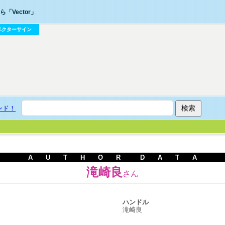
「Vector」
ベクターサイン
ンド！
A U T H O R D A T A
滝崎良
さん
ハンドル
滝崎良