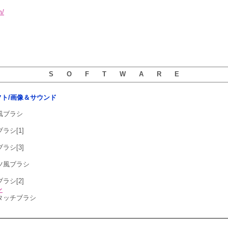
m/
S O F T W A R E
用ソフト/画像＆サウンド
テ風ブラシ
ブラシ[1]
ブラシ[3]
ピツ風ブラシ
ブラシ[2]
シ
スタッチブラシ