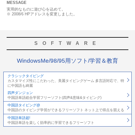
MESSAGE
実用的なものに遊び心を込めて。
※ 2008/6 HPアドレスを変更しました。
SOFTWARE
WindowsMe/98/95用ソフト/学習＆教育
クラシックタイピング
カスタマイズ性にこだわった、美麗タイピングゲーム 多言語対応で、特
に中国語も綺麗
四声ダンジョン
中国語単語総合学習フリーソフト(四声&意味&タイピング)
中国語タイピング@
中国語のタイピング学習ができるフリーソフト ネット上で得点を競える
中国語単語超!
中国語単語を楽しく効率的に学習できるフリーソフト