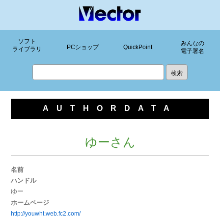
ソフト
みんなの
PCショップ
QuickPoint
ライブラリ
電子署名
AUTHORDATA
ゆーさん
名前
ハンドル
ゆー
ホームページ
http://youwht.web.fc2.com/