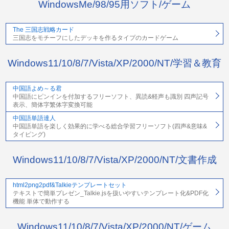
WindowsMe/98/95用ソフト/ゲーム
The 三国志戦略カード
三国志をモチーフにしたデッキを作るタイプのカードゲーム
Windows11/10/8/7/Vista/XP/2000/NT/学習＆教育
中国語よめ～る君
中国語にピンインを付加するフリーソフト、異読&軽声も識別 四声記号
表示、簡体字繁体字変換可能
中国語単語達人
中国語単語を楽しく効果的に学べる総合学習フリーソフト(四声&意味&
タイピング)
Windows11/10/8/7/Vista/XP/2000/NT/文書作成
html2png2pdf&Talkieテンプレートセット
テキストで簡単プレゼン_Talkie.jsを扱いやすいテンプレート化&PDF化
機能 単体で動作する
Windows11/10/8/7/Vista/XP/2000/NT/ゲーム