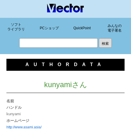
ソフト
みんなの
PCショップ
QuickPoint
ライブラリ
電子署名
AUTHORDATA
kunyamiさん
名前
ハンドル
kunyami
ホームページ
http://www.asami.asia/