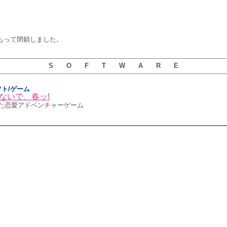
4をもって閉鎖しました。
S O F T W A R E
ソフト/ゲーム
つないで、春ッ!
た恋愛アドベンチャーゲーム