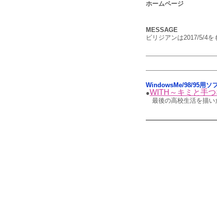
ホームページ
MESSAGE
ビリジアンは2017/5/
WindowsMe/98/95用
WITH～キミと手
●
最後の高校生活を描い