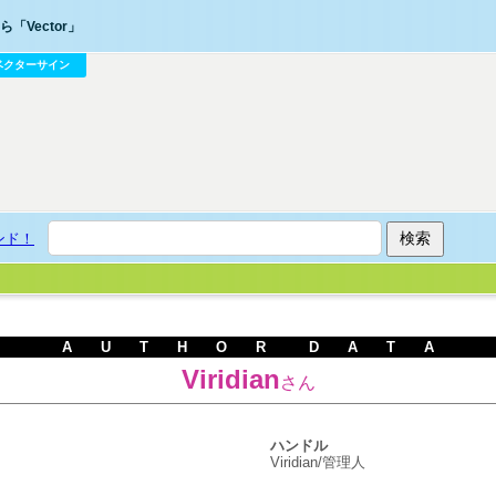
「Vector」
ベクターサイン
ンド！
A U T H O R D A T A
Viridian
さん
ハンドル
Viridian/管理人