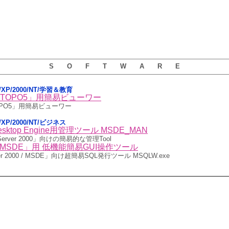
S O F T W A R E
sta/XP/2000/NT/学習＆教育
TOPO5」用簡易ビューワー
PO5」用簡易ビューワー
ta/XP/2000/NT/ビジネス
 Desktop Engine用管理ツール MSDE_MAN
L Server 2000」向けの簡易的な管理Tool
er / MSDE」用 低機能簡易GUI操作ツール
erver 2000 / MSDE」向け超簡易SQL発行ツール MSQLW.exe