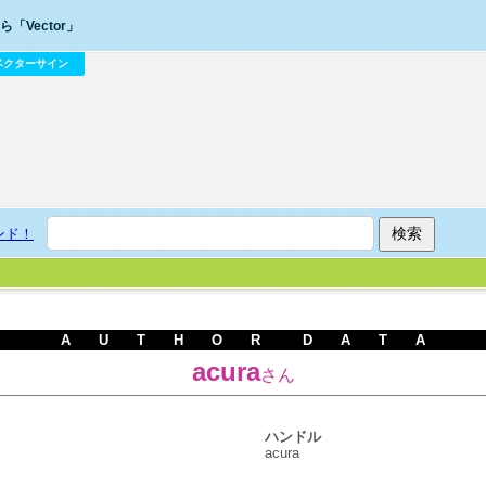
「Vector」
ベクターサイン
ンド！
A U T H O R D A T A
acura
さん
ハンドル
acura