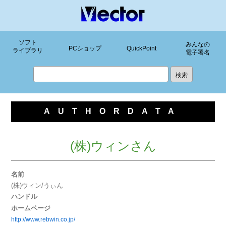
ソフト
みんなの
PCショップ
QuickPoint
ライブラリ
電子署名
AUTHORDATA
(株)ウィンさん
名前
(株)ウィン/うぃん
ハンドル
ホームページ
http://www.rebwin.co.jp/