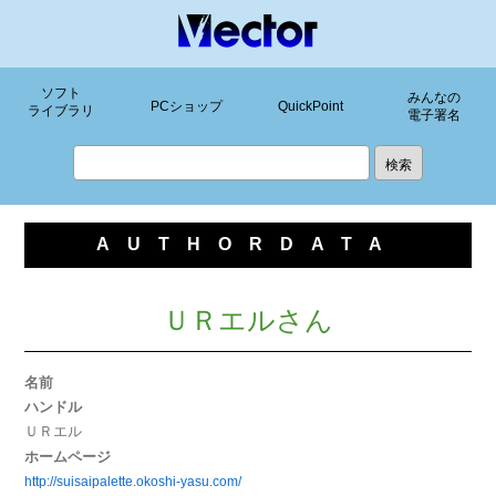
ソフト
みんなの
PCショップ
QuickPoint
ライブラリ
電子署名
AUTHORDATA
ＵＲエルさん
名前
ハンドル
ＵＲエル
ホームページ
http://suisaipalette.okoshi-yasu.com/