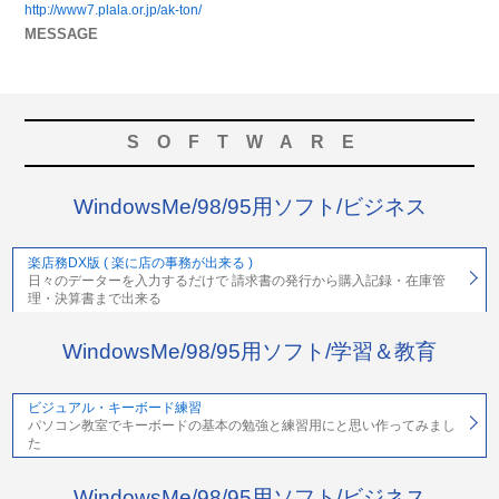
http://www7.plala.or.jp/ak-ton/
MESSAGE
SOFTWARE
WindowsMe/98/95用ソフト/ビジネス
楽店務DX版 ( 楽に店の事務が出来る )
日々のデーターを入力するだけで 請求書の発行から購入記録・在庫管
理・決算書まで出来る
WindowsMe/98/95用ソフト/学習＆教育
ビジュアル・キーボード練習
パソコン教室でキーボードの基本の勉強と練習用にと思い作ってみまし
た
WindowsMe/98/95用ソフト/ビジネス