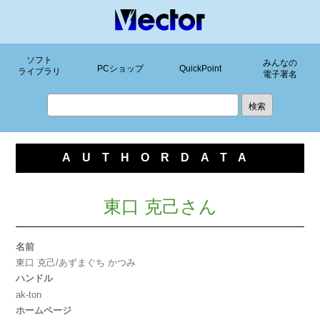
ソフト
みんなの
PCショップ
QuickPoint
ライブラリ
電子署名
AUTHORDATA
東口 克己さん
名前
東口 克己/あずまぐち かつみ
ハンドル
ak-ton
ホームページ