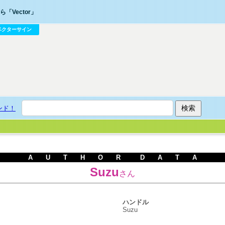
「Vector」
ベクターサイン
ンド！
A U T H O R D A T A
Suzu
さん
ハンドル
Suzu