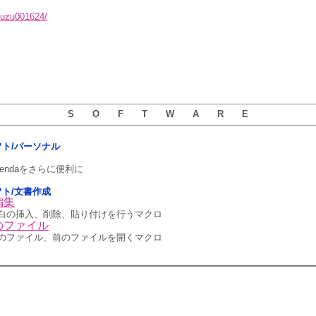
suzu001624/
S O F T W A R E
用ソフト/パーソナル
endaをさらに便利に
ソフト/文書作成
編集
白の挿入、削除、貼り付けを行うマクロ
のファイル
のファイル、前のファイルを開くマクロ