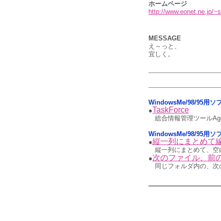
ホームページ
http://www.eonet.ne.jp/~
MESSAGE
え～っと、
宜しく。
WindowsMe/98/95
TaskForce
●
総合情報管理ツールAg
WindowsMe/98/95用
縦一列にまとめて
●
縦一列にまとめて、空
次のファイル、前
●
同じフォルダ内の、次