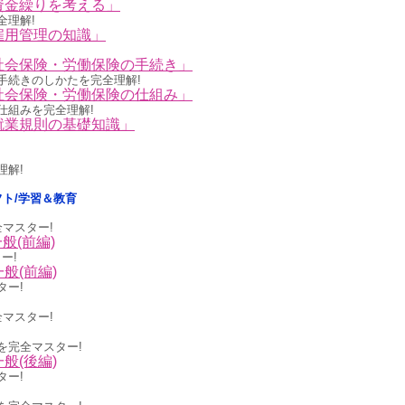
資金繰りを考える」
全理解!
雇用管理の知識」
社会保険・労働保険の手続き」
手続きのしかたを完全理解!
社会保険・労働保険の仕組み」
仕組みを完全理解!
就業規則の基礎知識」
理解!
用ソフト/学習＆教育
を完全マスター!
一般(前編)
ー!
S一般(前編)
ター!
を完全マスター!
を完全マスター!
S一般(後編)
ター!