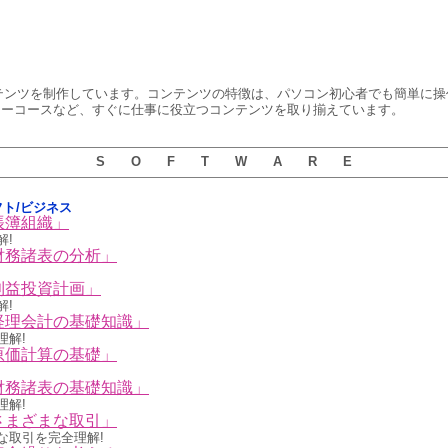
gのコンテンツを制作しています。コンテンツの特徴は、パソコン初心者でも簡単に
シーコースなど、すぐに仕事に役立つコンテンツを取り揃えています。
S O F T W A R E
ソフト/ビジネス
帳簿組織」
解!
財務諸表の分析」
利益投資計画」
解!
経理会計の基礎知識」
理解!
原価計算の基礎」
財務諸表の基礎知識」
理解!
さまざまな取引」
な取引を完全理解!