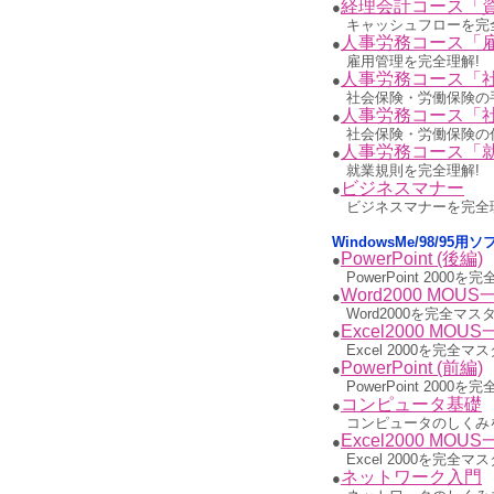
経理会計コース「
●
キャッシュフローを完
人事労務コース「
●
雇用管理を完全理解!
人事労務コース「
●
社会保険・労働保険の
人事労務コース「
●
社会保険・労働保険の
人事労務コース「
●
就業規則を完全理解!
ビジネスマナー
●
ビジネスマナーを完全
WindowsMe/98/95
PowerPoint (後編)
●
PowerPoint 2000
Word2000 MOUS
●
Word2000を完全マスタ
Excel2000 MOU
●
Excel 2000を完全マス
PowerPoint (前編)
●
PowerPoint 2000
コンピュータ基礎
●
コンピュータのしくみ
Excel2000 MOU
●
Excel 2000を完全マス
ネットワーク入門
●