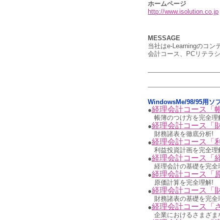
ホームページ
http://www.isolution.co.jp
MESSAGE
当社はe-Learnin
会計コース、PCリテラ
WindowsMe/98/95用
経理会計コース「
●
帳簿のつけ方を完全理
経理会計コース「
●
財務諸表を徹底分析!
経理会計コース「
●
利益投資計画を完全理
経理会計コース「
●
経理会計の基礎を完全
経理会計コース「
●
原価計算を完全理解!
経理会計コース「
●
財務諸表の基礎を完全
経理会計コース「
●
企業におけるさまざま