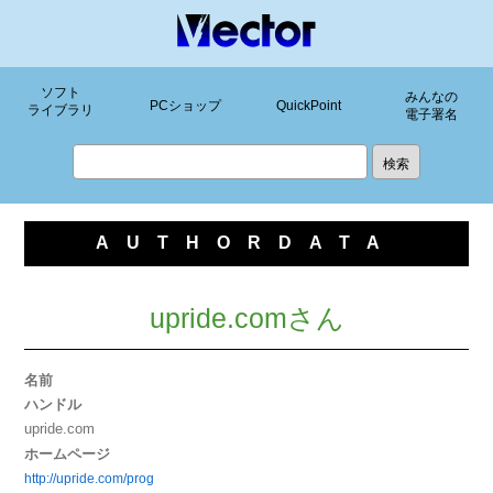
ソフト
みんなの
PCショップ
QuickPoint
ライブラリ
電子署名
AUTHORDATA
upride.comさん
名前
ハンドル
upride.com
ホームページ
http://upride.com/prog