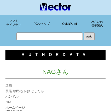
ソフト
みんなの
PCショップ
QuickPoint
ライブラリ
電子署名
AUTHORDATA
NAGさん
名前
長尾 敏民/ながお としたみ
ハンドル
NAG
ホームページ