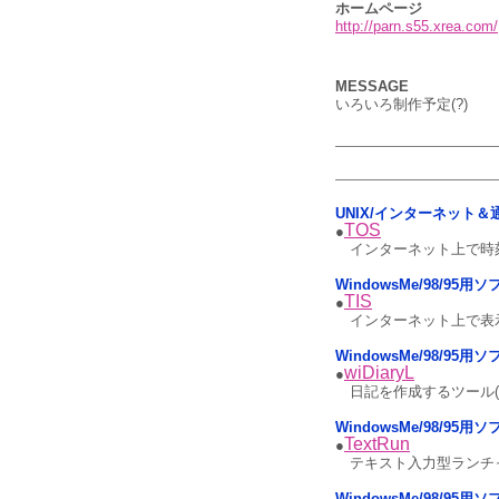
ホームページ
http://parn.s55.xrea.com/
MESSAGE
いろいろ制作予定(?)
UNIX/インターネット＆
TOS
●
インターネット上で時
WindowsMe/98/95
TIS
●
インターネット上で表
WindowsMe/98/95
wiDiaryL
●
日記を作成するツール
WindowsMe/98/95
TextRun
●
テキスト入力型ランチ
WindowsMe/98/9