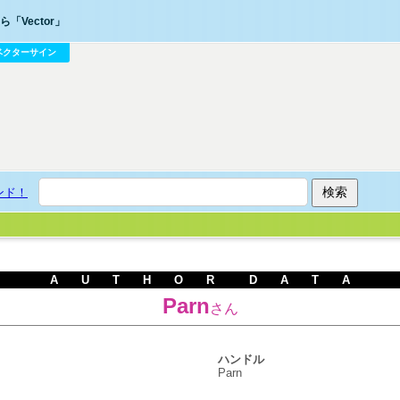
「Vector」
ベクターサイン
ンド！
A U T H O R D A T A
Parn
さん
ハンドル
Parn