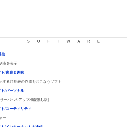
S O F T W A R E
通信
刻表を表示
用ソフト/家庭＆趣味
示する時刻表の作成をおこなうソフト
用ソフト/パーソナル
(サーバへのアップ機能無し版)
用ソフト/ユーティリティ
ャー
5用ソフト/インターネット＆通信