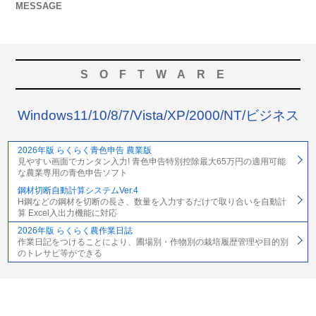
MESSAGE
SOFTWARE
Windows11/10/8/7/Vista/XP/2000/NT/ビジネス
2026年版 らくらく青色申告 農業版
見やすい画面でカンタン入力! 青色申告特別控除最大65万円の適用可能
な農業専用の青色申告ソフト
鋼材切断自動計算システムVer.4
H鋼などの鋼材を切断の長さ、数量を入力するだけで取り合いを自動計
算 Excel入出力機能に対応
2026年版 らくらく農作業日誌
作業日記をつけることにより、圃場別・作物別の栽培履歴管理や目的別
のトレサビ等ができる