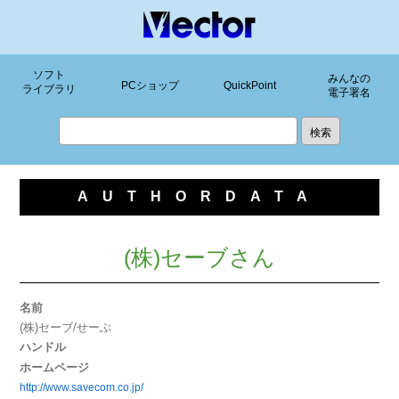
ソフト
みんなの
PCショップ
QuickPoint
ライブラリ
電子署名
AUTHORDATA
(株)セーブさん
名前
(株)セーブ/せーぶ
ハンドル
ホームページ
http://www.savecom.co.jp/