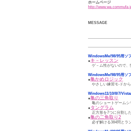
ホームページ
http://www.wa.commufa.jp
MESSAGE
WindowsMe/98/95
キ－レッスン
●
ゲ－ム性がないので、
WindowsMe/98/95用
亀かめロジック
●
やさしい練習モ-ドから、
Windows11/10/8/7/Vis
亀の三角取り
●
亀のショートゲームシ
タングラム
●
正方形を7つに分割し
亀の二角取り2
●
必ず解ける384問と