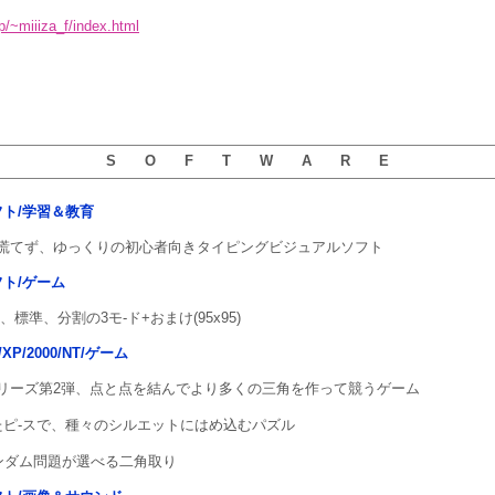
/~miiiza_f/index.html
S O F T W A R E
用ソフト/学習＆教育
慌てず、ゆっくりの初心者向きタイピングビジュアルソフト
ソフト/ゲーム
標準、分割の3モ-ド+おまけ(95x95)
ta/XP/2000/NT/ゲーム
リーズ第2弾、点と点を結んでより多くの三角を作って競うゲーム
たピ-スで、種々のシルエットにはめ込むパズル
ランダム問題が選べる二角取り