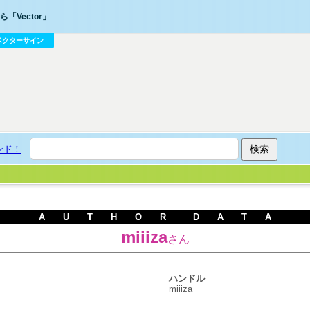
「Vector」
ベクターサイン
ンド！
A U T H O R D A T A
miiiza
さん
ハンドル
miiiza