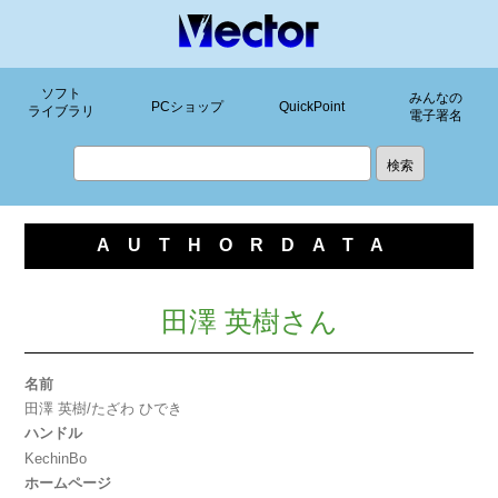
ソフト
みんなの
PCショップ
QuickPoint
ライブラリ
電子署名
AUTHORDATA
田澤 英樹さん
名前
田澤 英樹/たざわ ひでき
ハンドル
KechinBo
ホームページ