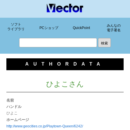
ソフト
みんなの
PCショップ
QuickPoint
ライブラリ
電子署名
AUTHORDATA
ひよこさん
名前
ハンドル
ひよこ
ホームページ
http://www.geocities.co.jp/Playtown-Queen/6242/