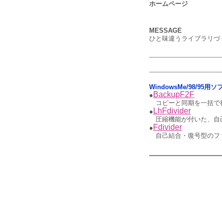
ホームページ
MESSAGE
ひと味違うライブラリづ
WindowsMe/98/95
BackupF2F
●
コピーと同期を一括で
LhFdivider
●
圧縮機能が付いた、自
Fdivider
●
自己結合・復号型のフ