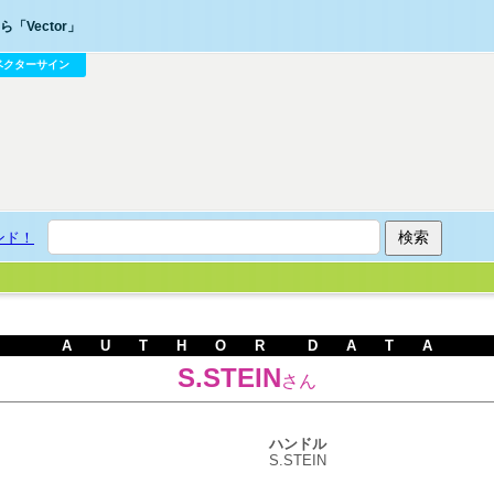
「Vector」
ベクターサイン
ンド！
A U T H O R D A T A
S.STEIN
さん
ハンドル
S.STEIN