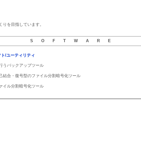
くりを目指しています。
S O F T W A R E
用ソフト/ユーティリティ
行うバックアップツール
己結合・復号型のファイル分割暗号化ツール
ァイル分割暗号化ツール