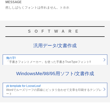
MESSAGE
然ししばらくフォントは作れません。トホホ
SOFTWARE
汎用データ/文書作成
俺の字!
「手書きフォントメーカー」を使った手書きTrueTypeフォント!!
WindowsMe/98/95用ソフト/文書作成
yk template for LooseLeaf
Wordでルーズリーフの罫線にピッタリ合わせて文章を印刷するテンプレ
ート