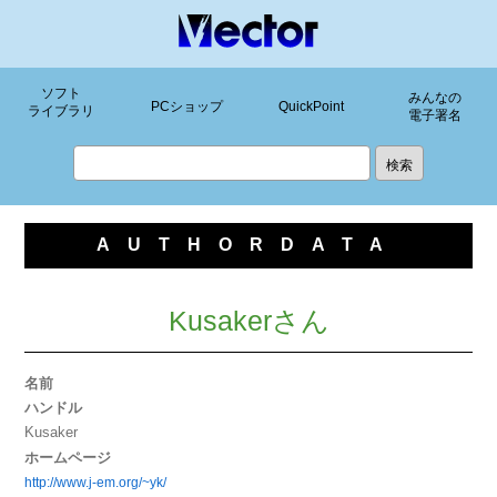
ソフト
みんなの
PCショップ
QuickPoint
ライブラリ
電子署名
AUTHORDATA
Kusakerさん
名前
ハンドル
Kusaker
ホームページ
http://www.j-em.org/~yk/