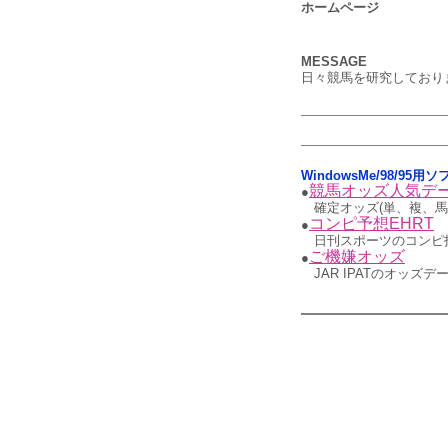
ホームページ
MESSAGE
日々競馬を研究しており
WindowsMe/98/95
競馬オッズ人気デー
●
確定オッズ(単、複、馬
コンピ予想EHRT
●
日刊スポーツのコンピ
ご機嫌オッズ
●
JAR IPATのオッ