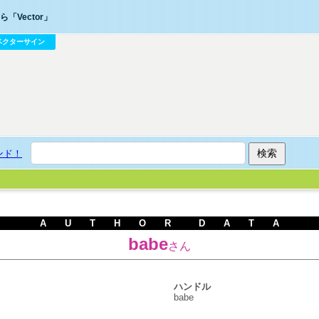
「Vector」
ベクターサイン
ンド！
A U T H O R D A T A
babe
さん
ハンドル
babe