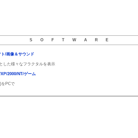
S O F T W A R E
用ソフト/画像＆サウンド
t を始めとした様々なフラクタルを表示
ta/XP/2000/NT/ゲーム
)をPCで