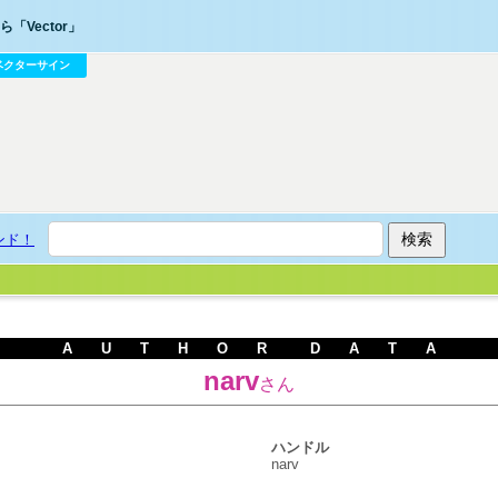
「Vector」
ベクターサイン
ンド！
A U T H O R D A T A
narv
さん
ハンドル
narv