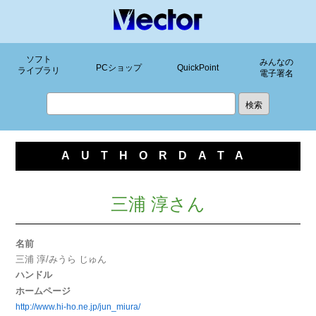
ソフト
みんなの
PCショップ
QuickPoint
ライブラリ
電子署名
AUTHORDATA
三浦 淳さん
名前
三浦 淳/みうら じゅん
ハンドル
ホームページ
http://www.hi-ho.ne.jp/jun_miura/