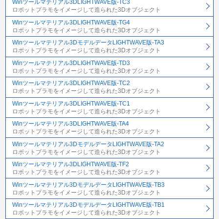
Winツールマテリアル3DLIGHTWAVE版-TC3
ロボットプラモをイメージして造られた3Dオブジェクト
Winツールマテリアル3DLIGHTWAVE版-TG4
ロボットプラモをイメージして造られた3Dオブジェクト
Winツールマテリアル3DモデルデータLIGHTWAVE版-TA3
ロボットプラモをイメージして造られた3Dオブジェクト
Winツールマテリアル3DLIGHTWAVE版-TD3
ロボットプラモをイメージして造られた3Dオブジェクト
Winツールマテリアル3DLIGHTWAVE版-TC2
ロボットプラモをイメージして造られた3Dオブジェクト
Winツールマテリアル3DLIGHTWAVE版-TC1
ロボットプラモをイメージして造られた3Dオブジェクト
Winツールマテリアル3DLIGHTWAVE版-TA4
ロボットプラモをイメージして造られた3Dオブジェクト
Winツールマテリアル3DモデルデータLIGHTWAVE版-TA2
ロボットプラモをイメージして造られた3Dオブジェクト
Winツールマテリアル3DLIGHTWAVE版-TF2
ロボットプラモをイメージして造られた3Dオブジェクト
Winツールマテリアル3DモデルデータLIGHTWAVE版-TB3
ロボットプラモをイメージして造られた3Dオブジェクト
Winツールマテリアル3DモデルデータLIGHTWAVE版-TB1
ロボットプラモをイメージして造られた3Dオブジェクト