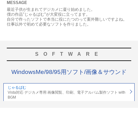
MESSAGE
最近子供が生まれてデジカメに凝り始めました。
僕の作品"じゃるばむ"が大変役に立ってます。
自分で作ったソフトで本当に役にたつのって案外難しいですよね。
仕事以外で初めて必要なソフトを作りました。
SOFTWARE
WindowsMe/98/95用ソフト/画像＆サウンド
じゃるばむ
Vista対応 デジカメ専用 画像閲覧、印刷、電子アルバム製作ソフト with
BGM