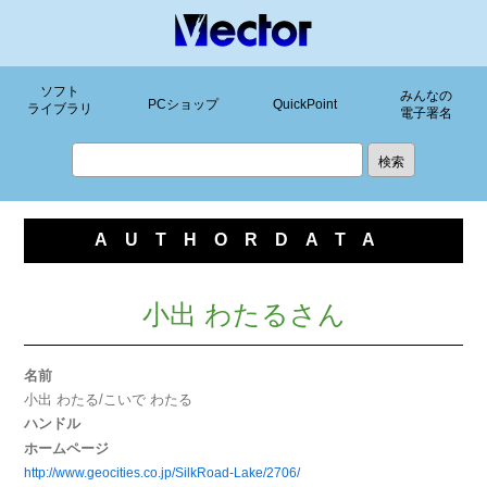
ソフト
みんなの
PCショップ
QuickPoint
ライブラリ
電子署名
AUTHORDATA
小出 わたるさん
名前
小出 わたる/こいで わたる
ハンドル
ホームページ
http://www.geocities.co.jp/SilkRoad-Lake/2706/