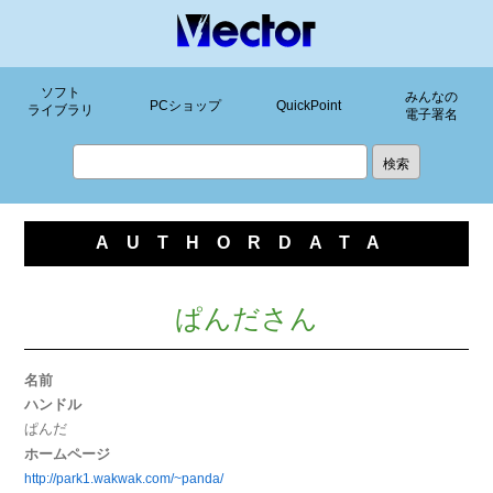
ソフト
みんなの
PCショップ
QuickPoint
ライブラリ
電子署名
AUTHORDATA
ぱんださん
名前
ハンドル
ぱんだ
ホームページ
http://park1.wakwak.com/~panda/