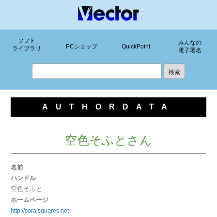
ソフト
みんなの
PCショップ
QuickPoint
ライブラリ
電子署名
AUTHORDATA
空色そふとさん
名前
ハンドル
空色そふと
ホームページ
http://sora.squares.net