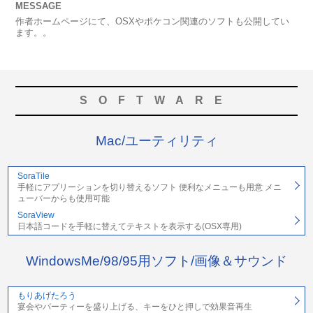
MESSAGE
作者ホームページにて、OSXやポケコン関連のソフトも公開してい
ます。。
SOFTWARE
Mac/ユーティリティ
SoraTile
手軽にアプリーションを切り替えるソフト 便利なメニューも用意 メニ
ューバーからも使用可能
SoraView
日本語コードを手軽に替えてテキストを表示する(OSX専用)
WindowsMe/98/95用ソフト/画像＆サウンド
もりあげたろう
宴会やパーティーを盛り上げる、キーをひと押しで効果音再生