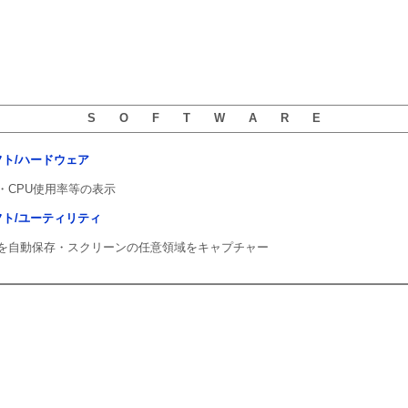
S O F T W A R E
用ソフト/ハードウェア
・CPU使用率等の表示
用ソフト/ユーティリティ
を自動保存・スクリーンの任意領域をキャプチャー