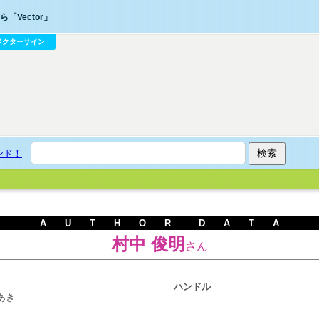
「Vector」
ベクターサイン
ンド！
A U T H O R D A T A
村中 俊明
さん
ハンドル
あき