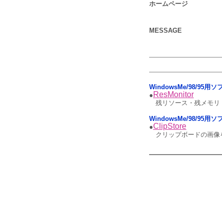
ホームページ
MESSAGE
WindowsMe/98/95
ResMonitor
●
残リソース・残メモリ
WindowsMe/98/95
ClipStore
●
クリップボードの画像