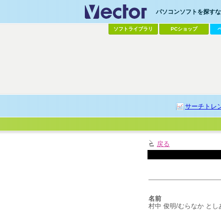
パソコンソフトを探すなら
ソフトライブラリ
PCショップ
サーチトレ
戻る
名前
村中 俊明/むらなか とし