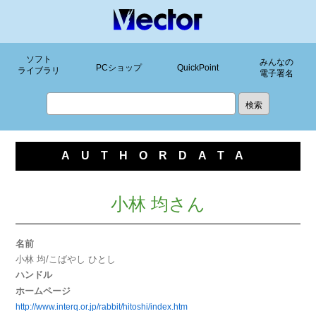
ソフト
みんなの
PCショップ
QuickPoint
ライブラリ
電子署名
AUTHORDATA
小林 均さん
名前
小林 均/こばやし ひとし
ハンドル
ホームページ
http://www.interq.or.jp/rabbit/hitoshi/index.htm