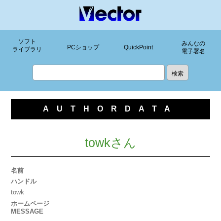
ソフト
みんなの
PCショップ
QuickPoint
ライブラリ
電子署名
AUTHORDATA
towkさん
名前
ハンドル
towk
ホームページ
MESSAGE