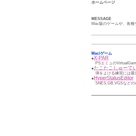
ホームページ
MESSAGE
Mac版のゲームや、各
Mac/ゲーム
X-PAR
●
PSエミュのVirtualG
たこたこしゅーて
●
弾をよける練習には最適
HyperStatusEditor
●
SNES,GB,VGS