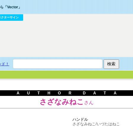
「Vector」
ベクターサイン
ンド！
A U T H O R D A T A
さざなみねこ
さん
ハンドル
さざなみねこ/いづたはねこ