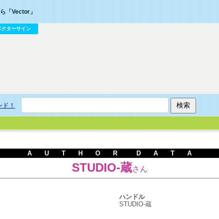
「Vector」
ベクターサイン
ンド！
A U T H O R D A T A
STUDIO-蔵
さん
ハンドル
STUDIO-蔵