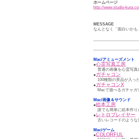
ホームページ
http://www.studio-kura.c
MESSAGE
なんとなく「面白いかも
Mac/アミューズメント
心霊写真工房
●
普通の画像を心霊写真
ガチャコン
●
100種類の景品が入っ
ガチャコンX
●
Macで遊べるガチャガ
Mac/画像＆サウンド
絵本工房
●
誰でも簡単に絵本作り
レトロプレイヤー
●
古いレコードのような
Mac/ゲーム
COLORFUL
●