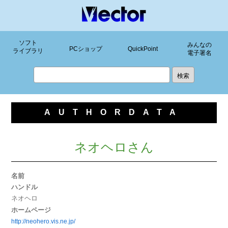
ソフト
みんなの
PCショップ
QuickPoint
ライブラリ
電子署名
AUTHORDATA
ネオヘロさん
名前
ハンドル
ネオヘロ
ホームページ
http://neohero.vis.ne.jp/