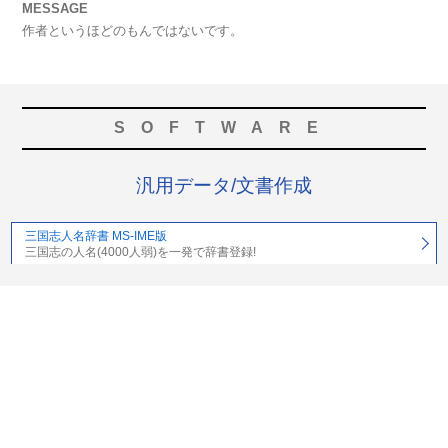
MESSAGE
作者というほどのもんではないです。
SOFTWARE
汎用データ/文書作成
三国志人名辞書 MS-IME版
三国志の人名(4000人弱)を一発で辞書登録!