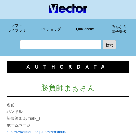
ソフト
みんなの
PCショップ
QuickPoint
ライブラリ
電子署名
AUTHORDATA
勝負師まぁさん
名前
ハンドル
勝負師まぁ/mark_s
ホームページ
http://www.interq.or.jp/horse/markun/