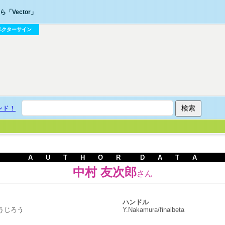
「Vector」
ベクターサイン
ンド！
A U T H O R D A T A
中村 友次郎
さん
ハンドル
ゆうじろう
Y.Nakamura/finalbeta