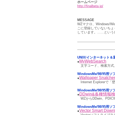
ホームページ
http://finalbeta.jp/
MESSAGE
WZマクロ、Windows
こに登録していないちょっ
しています。……という感
UNIX/インターネット＆
MyWebSearch
●
文字コード、検索方式
WindowsMe/98/9
Wallpaper Snatche
●
Internet Expl
WindowsMe/98/95用
DDwin&各種情報検
●
WZからDDwin、PD
WindowsMe/98/9
Vector Smart Down
●
Vectorソフトライブ