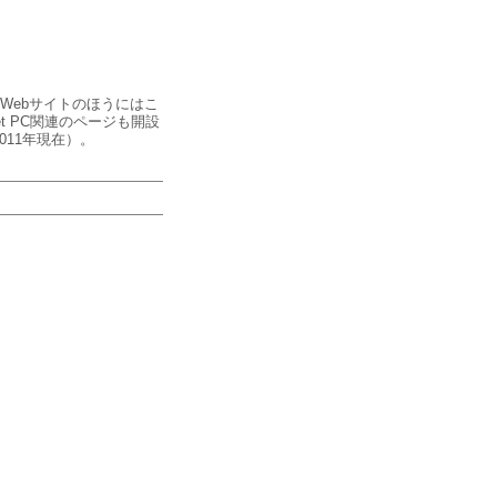
）。Webサイトのほうにはこ
 PC関連のページも開設
11年現在）。