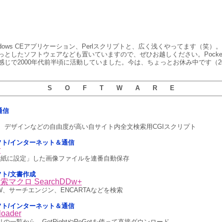
/Widows CEアプリケーション、Perlスクリプトと、広く浅くやってます（笑
としたソフトウェアなども置いていますので、ぜひお越しください。Pocket
じで2000年代前半頃に活動していました。今は、ちょっとお休み中です（20
S O F T W A R E
通信
、デザインなどの自由度が高い自サイト内全文検索用CGIスクリプト
5用ソフト/インターネット＆通信
r
orerで「壁紙に設定」した画像ファイルを連番自動保存
ソフト/文書作成
索マクロ SearchDDw+
ICW、サーチエンジン、ENCARTAなどを検索
5用ソフト/インターネット＆通信
loader
ラリの一覧から、GetRightやReGetを使って直接ダウンロード