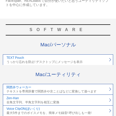
FaceSpan、REALbasicで自分が使いたいと思うユーティリティソフ
トを中心に作成しています。
SOFTWARE
Mac/パーソナル
TEXT Pouch
うっかり忘れを防止! デスクトップにメッセージを表示
Mac/ユーティリティ
関西弁ウォーカー
テキストを専用辞書で関西弁や京ことばなどに変換して遊べます
Zen-Han
全角文字列、半角文字列を相互に変換
Voice ClipON(ぼいくり)
最大5件までのボイスメモを、簡単メモ録音! 呼び出しも一発!