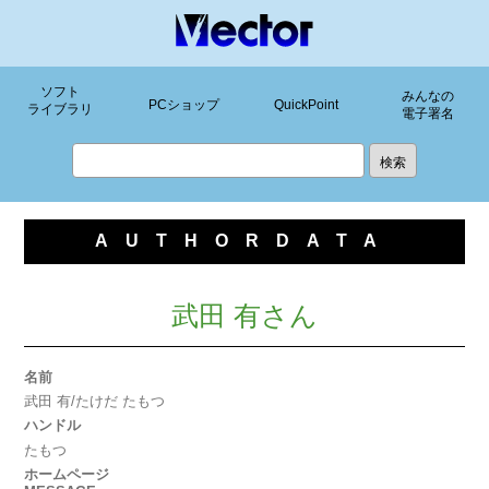
ソフト
みんなの
PCショップ
QuickPoint
ライブラリ
電子署名
AUTHORDATA
武田 有さん
名前
武田 有/たけだ たもつ
ハンドル
たもつ
ホームページ