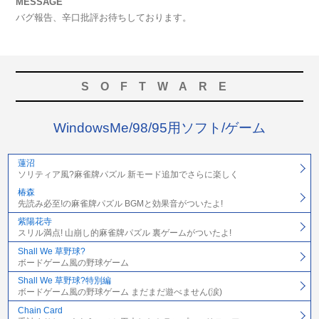
MESSAGE
バグ報告、辛口批評お待ちしております。
SOFTWARE
WindowsMe/98/95用ソフト/ゲーム
蓮沼
ソリティア風?麻雀牌パズル 新モード追加でさらに楽しく
椿森
先読み必至!の麻雀牌パズル BGMと効果音がついたよ!
紫陽花寺
スリル満点! 山崩し的麻雀牌パズル 裏ゲームがついたよ!
Shall We 草野球?
ボードゲーム風の野球ゲーム
Shall We 草野球?特別編
ボードゲーム風の野球ゲーム まだまだ遊べません(涙)
Chain Card