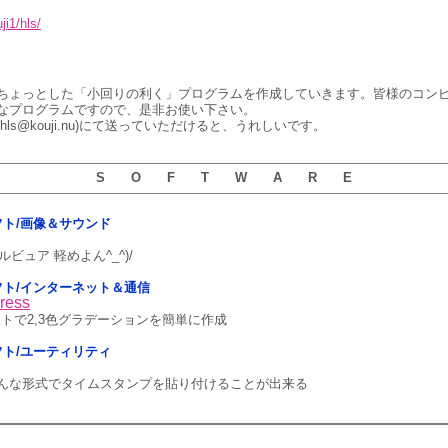
ji1/hls/
temでは、ちょっとした「小回りの利く」プログラムを作成していきます。皆様のコ
なプログラムですので、是非お使い下さい。
ls@kouji.nu)にて送っていただけると、うれしいです。
S O F T W A R E
用ソフト/画像＆サウンド
ビュア 軽めよん^_^)/
5用ソフト/インターネット＆通信
ress
メントで2,3色グラデーションを簡単に作成
用ソフト/ユーティリティ
んな形式でタイムスタンプを貼り付けることが出来る