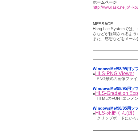
ホームページ
http://www.ask.ne.jp/~kou
MESSAGE
Hang-Lee Sys
さなどが軽減されるよう
また、感想などをメール(h
WindowsMe/98/95
HLS-PNG Viewer
●
PNG形式の画像ファイル
WindowsMe/98/9
HLS-Gradation Exp
●
HTMLのFONTエレ
WindowsMe/98/95
HLS-死榔くん(爆)
●
クリップボードにいろ