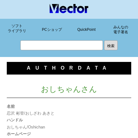
ソフト
みんなの
PCショップ
QuickPoint
ライブラリ
電子署名
AUTHORDATA
おしちゃんさん
名前
忍沢 彬登/おしざわ あきと
ハンドル
おしちゃん/Oshichan
ホームページ